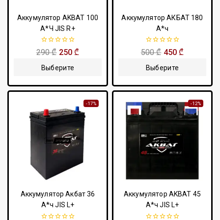
Аккумулятор AKBAT 100
Аккумулятор АКБАТ 180
А*Ч JIS R+
А*ч
0
0
290
₾
250
₾
500
₾
450
₾
из
из
5
5
Выберите
Выберите
Параметры
Параметры
-17%
-12%
Аккумулятор Акбат 36
Аккумулятор AKBAT 45
А*ч JIS L+
А*ч JIS L+