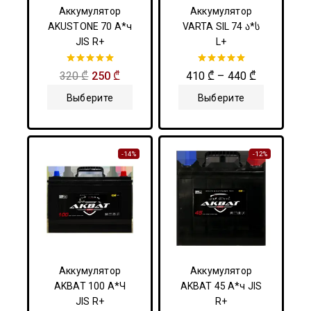
Аккумулятор
Аккумулятор
AKUSTONE 70 А*ч
VARTA SIL 74 ა*ს
JIS R+
L+
5.00
5.00
320
₾
250
₾
410
₾
–
440
₾
из 5
из 5
Выберите
Выберите
Параметры
Параметры
-14%
-12%
Аккумулятор
Аккумулятор
AKBAT 100 А*Ч
AKBAT 45 А*ч JIS
JIS R+
R+