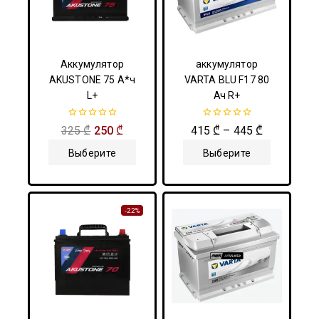
Аккумулятор
аккумулятор
AKUSTONE 75 А*ч
VARTA BLU F17 80
L+
Ач R+
0
0
325
₾
250
₾
415
₾
–
445
₾
из
из
5
5
Выберите
Выберите
Параметры
Параметры
-22%