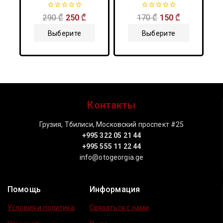
0
0
290
₾
250
₾
170
₾
150
₾
из
из
5
5
Выберите
Выберите
Параметры
Параметры
Контакты
Грузия, Тбилиси, Московский проспект #25
+995 322 05 21 44
+995 555 11 22 44
info@otogeorgia.ge
Помощь
Информация
Условия и политика
Связаться с нами