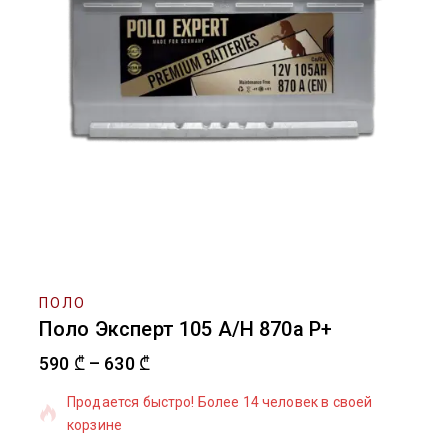
ПОЛО
Поло Эксперт 105 А/Н 870а Р+
590
₾
–
630
₾
11 продано товаров за последние 15 часов
Продается быстро! Более 14 человек в своей
корзине