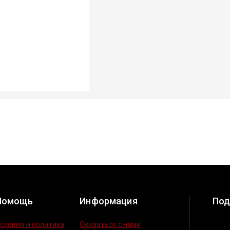
Помощь
Информация
Под
словия и политика
Связаться с нами