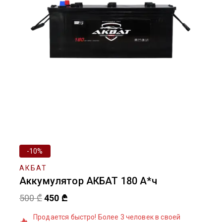
-10%
АКБАТ
Аккумулятор АКБАТ 180 А*ч
500
₾
450
₾
16 продано товаров за последние 9 часов
Продается быстро! Более 3 человек в своей