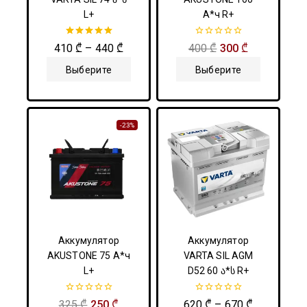
L+
А*ч R+
5.00
0
410
₾
–
440
₾
400
₾
300
₾
из 5
из
5
Выберите
Выберите
Параметры
Параметры
-23%
Аккумулятор
Аккумулятор
AKUSTONE 75 А*ч
VARTA SIL AGM
L+
D52 60 ა*ს R+
0
0
325
₾
250
₾
620
₾
–
670
₾