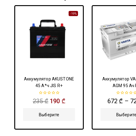
-19%
Аккумулятор AKUSTONE
Аккумулятор VA
45 А*ч JIS R+
AGM 95 Ач 
0
0
235
₾
190
₾
672
₾
–
7
из
из
5
5
Выберите
Выберит
Параметры
Параметр