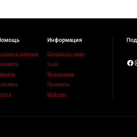
Помощь
Информация
Под
словия и политика
Связаться с нами
ажимать
О нас
арьера
Моя корзина
оставка
Проверить
слуга
Мой счет