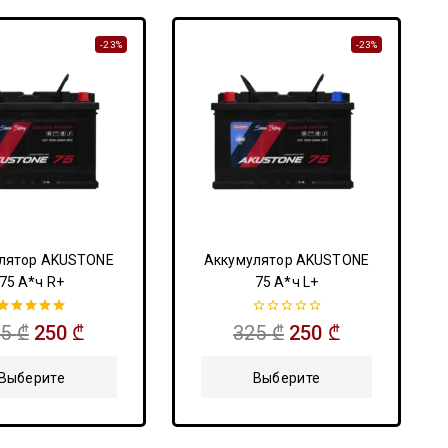
-23%
-23%
лятор AKUSTONE
Аккумулятор AKUSTONE
75 А*ч R+
75 А*ч L+
5.00
0
25
₾
250
₾
325
₾
250
₾
из 5
из
5
Выберите
Выберите
Параметры
Параметры