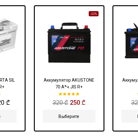
-22%
RTA SIL
Аккумулятор AKUSTONE
Аккуму
R+
70 А*ч JIS R+
5.00
20
₾
320
₾
250
₾
3
из 5
е
Выберите
ы
Параметры