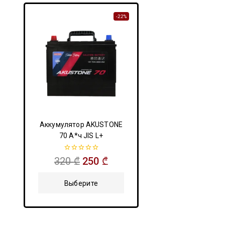
-22%
Аккумулятор AKUSTONE
70 А*ч JIS L+
0
320
₾
250
₾
из
5
Выберите
Параметры