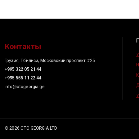
Контакты
У
Грузия, Тбилиси, Московский проспект #25
Н
+995 322 05 21 44
К
+995 555 11 22 44
Д
info@otogeorgia.ge
У
© 2026 OTO GEORGIA LTD