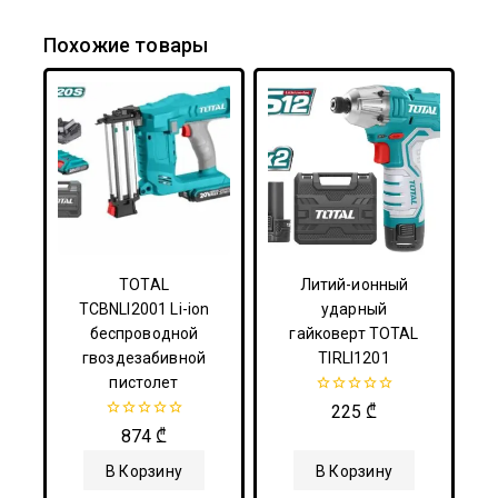
Похожие товары
TOTAL
Литий-ионный
TCBNLI2001 Li-ion
ударный
беспроводной
гайковерт TOTAL
гвоздезабивной
TIRLI1201
пистолет
0
225
₾
из
0
874
₾
5
из
5
В Корзину
В Корзину