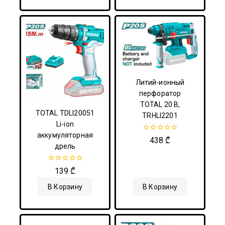
Литий-ионный
перфоратор
TOTAL 20 В,
TOTAL TDLI20051
TRHLI2201
Li-ion
аккумуляторная
0
438
₾
из
дрель
5
0
139
₾
из
5
В Корзину
В Корзину