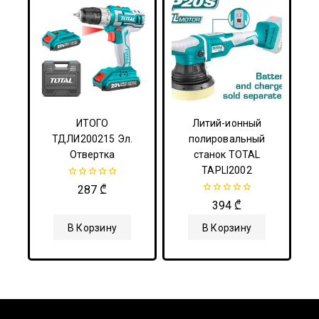
ИТОГО
Литий-ионный
ТДЛИ200215 Эл.
полировальный
Отвертка
станок TOTAL
TAPLI2002
0
287
₾
из
0
394
₾
5
из
5
В Корзину
В Корзину