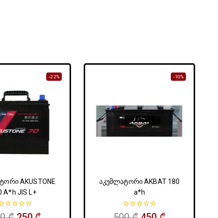
-22%
-10%
ატორი AKUSTONE
აკუმლატორი AKBAT 180
0 A*h JIS L+
a*h
0
0
20
₾
250
₾
500
₾
450
₾