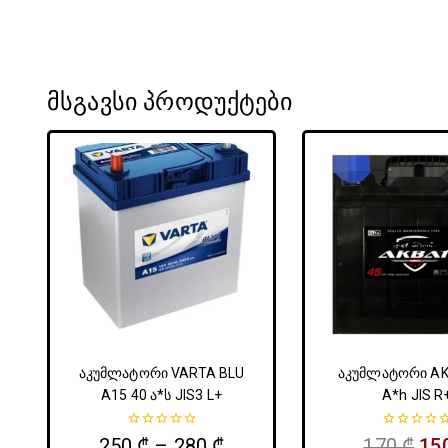
მსგავსი პროდუქტები
აკუმლატორი VARTA BLU
აკუმლატორი AK
A15 40 ა*ს JIS3 L+
A*h JIS R
0
0
250
₾
–
280
₾
170
₾
15