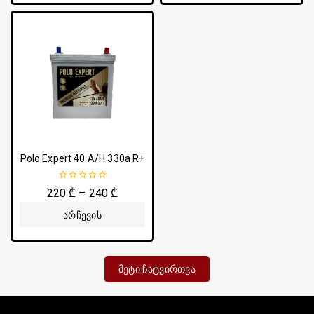
Polo Expert 40 A/H 330a R+
0
220
₾
–
240
₾
5-
დან
Არჩევის
Პარამეტრები
Მეტი Ჩატვირთვა