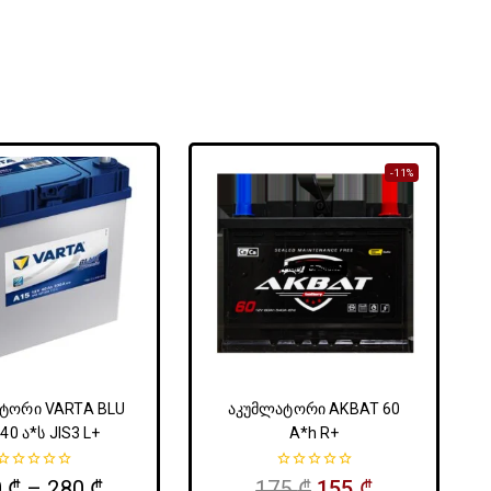
-11%
ტორი VARTA BLU
აკუმლატორი AKBAT 60
40 ა*ს JIS3 L+
A*h R+
0
0
0
₾
–
280
₾
175
₾
155
₾