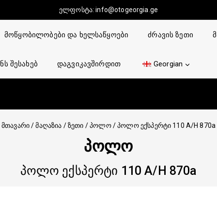
ელფოსტა:
info@otogeorgia.ge
მოწყობილობები და ხელსაწყოები
ძრავის ზეთი
მ
ნს შესახებ
დაგვიკავშირდით
Georgian
მთავარი
/
მაღაზია
/
ზეთი
/
პოლო
/
პოლო ექსპერტი 110 A/H 870a
ᲞᲝᲚᲝ
პოლო ექსპერტი 110 A/H 870a