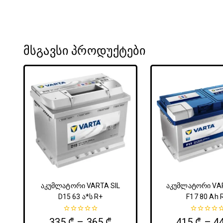
მსგავსი პროდუქტები
აკუმლატორი VARTA SIL
აკუმლატორი VA
D15 63 ა*ს R+
F17 80 Ah 
0
0
335
₾
–
365
₾
415
₾
–
4